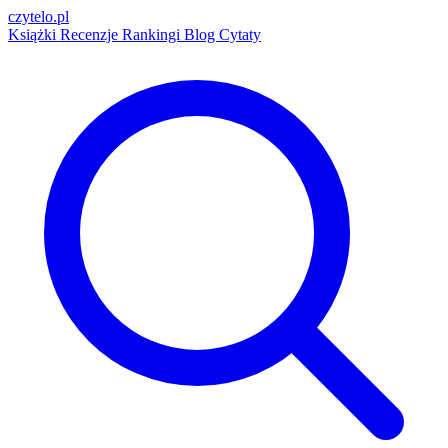
czytelo
.pl
Książki
Recenzje
Rankingi
Blog
Cytaty