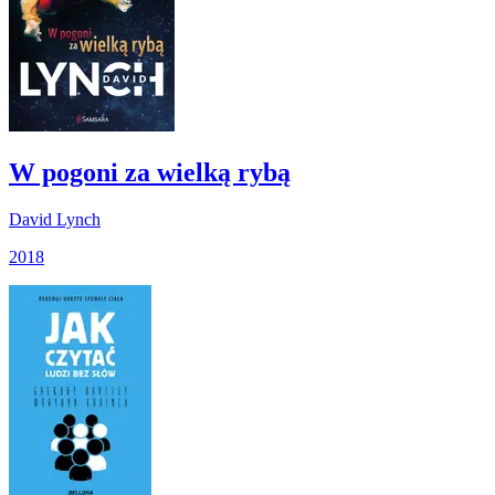
W pogoni za wielką rybą
David Lynch
2018