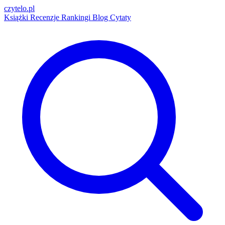
czytelo
.pl
Książki
Recenzje
Rankingi
Blog
Cytaty