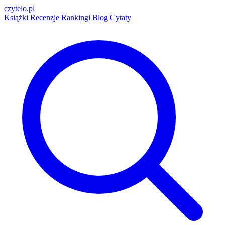
czytelo
.pl
Książki
Recenzje
Rankingi
Blog
Cytaty