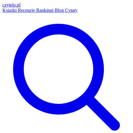
czytelo
.pl
Książki
Recenzje
Rankingi
Blog
Cytaty