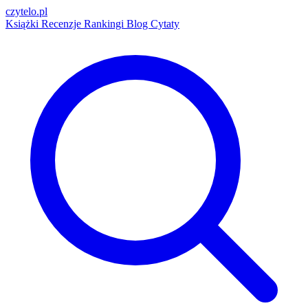
czytelo
.pl
Książki
Recenzje
Rankingi
Blog
Cytaty