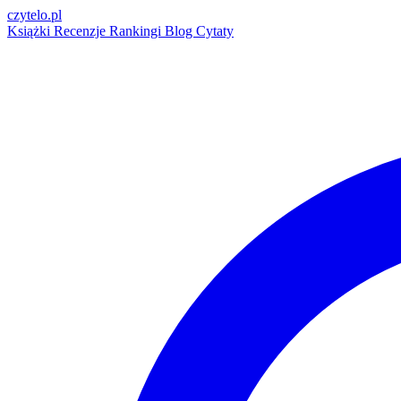
czytelo
.pl
Książki
Recenzje
Rankingi
Blog
Cytaty