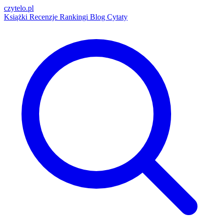
czytelo
.pl
Książki
Recenzje
Rankingi
Blog
Cytaty