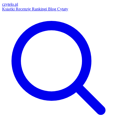
czytelo
.pl
Książki
Recenzje
Rankingi
Blog
Cytaty