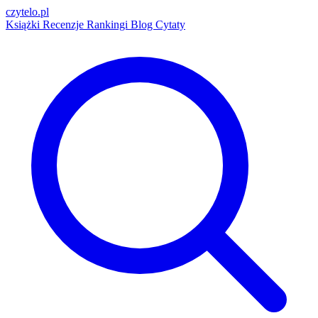
czytelo
.pl
Książki
Recenzje
Rankingi
Blog
Cytaty