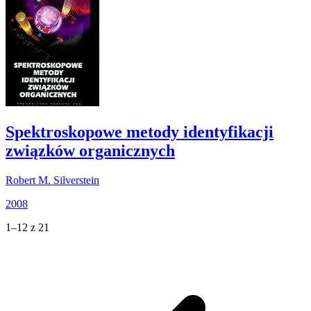
Spektroskopowe metody identyfikacji
związków organicznych
Robert M. Silverstein
2008
1–12 z 21