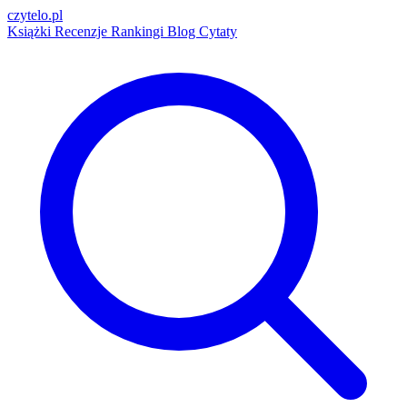
czytelo
.pl
Książki
Recenzje
Rankingi
Blog
Cytaty