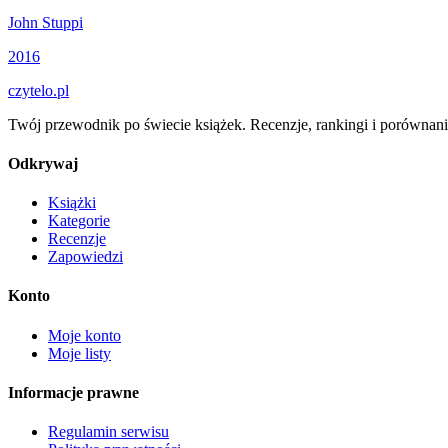
John Stuppi
2016
czytelo
.pl
Twój przewodnik po świecie książek. Recenzje, rankingi i porównani
Odkrywaj
Książki
Kategorie
Recenzje
Zapowiedzi
Konto
Moje konto
Moje listy
Informacje prawne
Regulamin serwisu