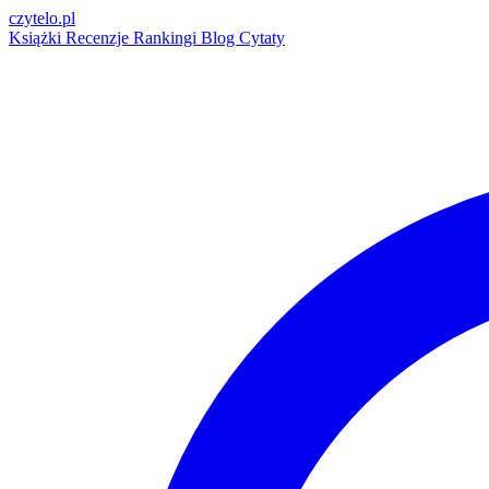
czytelo
.pl
Książki
Recenzje
Rankingi
Blog
Cytaty