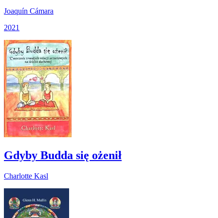
Joaquín Cámara
2021
Gdyby Budda się ożenił
Charlotte Kasl