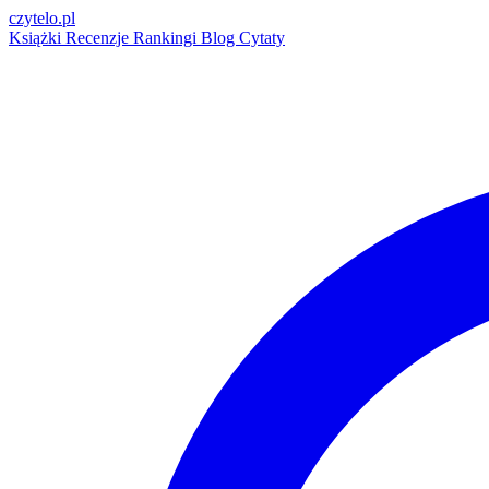
czytelo
.pl
Książki
Recenzje
Rankingi
Blog
Cytaty