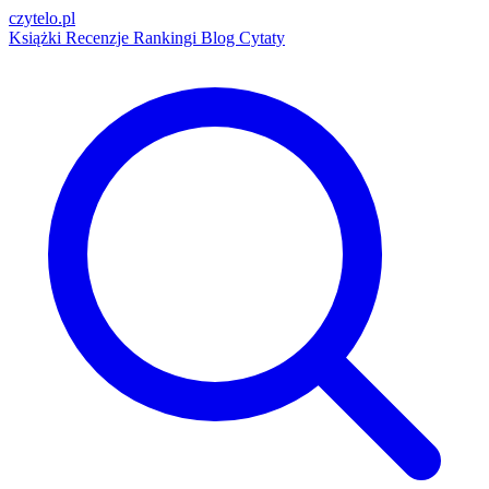
czytelo
.pl
Książki
Recenzje
Rankingi
Blog
Cytaty