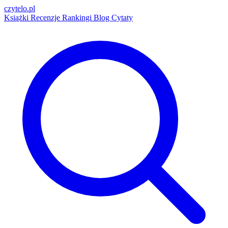
czytelo
.pl
Książki
Recenzje
Rankingi
Blog
Cytaty