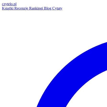
czytelo
.pl
Książki
Recenzje
Rankingi
Blog
Cytaty