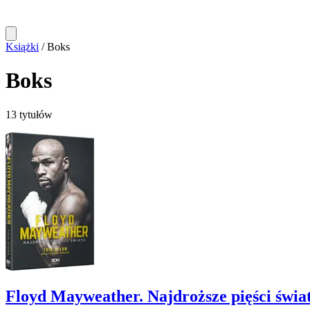
Książki
/
Boks
Boks
13 tytułów
Floyd Mayweather. Najdroższe pięści świa