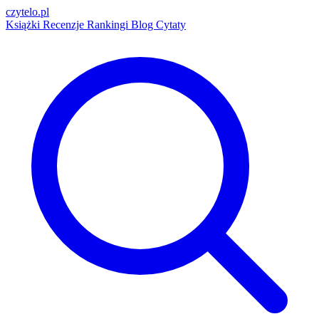
czytelo
.pl
Książki
Recenzje
Rankingi
Blog
Cytaty