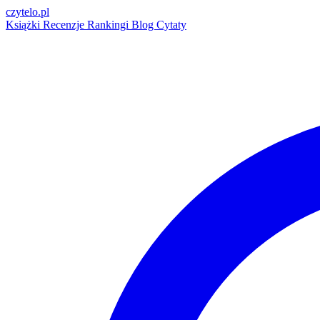
czytelo
.pl
Książki
Recenzje
Rankingi
Blog
Cytaty