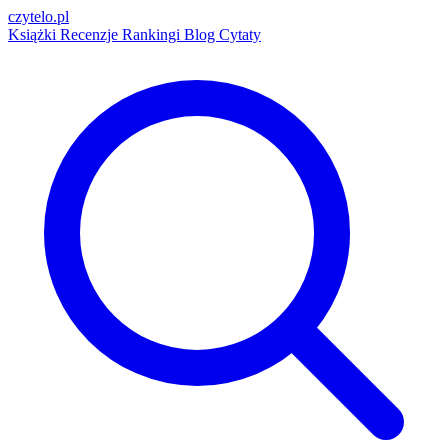
czytelo
.pl
Książki
Recenzje
Rankingi
Blog
Cytaty