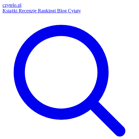
czytelo
.pl
Książki
Recenzje
Rankingi
Blog
Cytaty