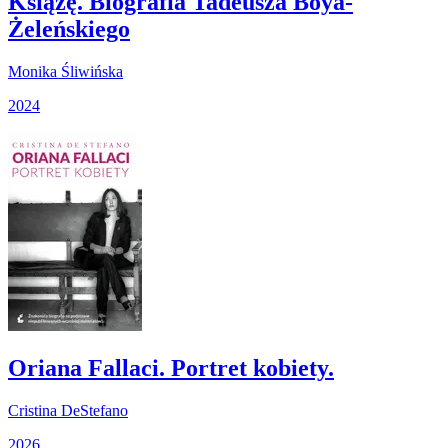
Książę. Biografia Tadeusza Boya-
Żeleńskiego
Monika Śliwińska
2024
Oriana Fallaci. Portret kobiety.
Cristina DeStefano
2026