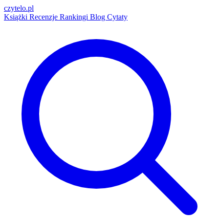
czytelo
.pl
Książki
Recenzje
Rankingi
Blog
Cytaty