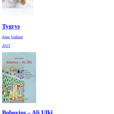
Tygrys
John Vaillant
2023
Bobovius ‒ Ali Ufkî