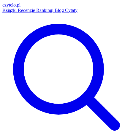
czytelo
.pl
Książki
Recenzje
Rankingi
Blog
Cytaty