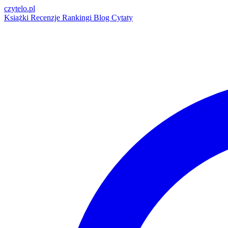
czytelo
.pl
Książki
Recenzje
Rankingi
Blog
Cytaty