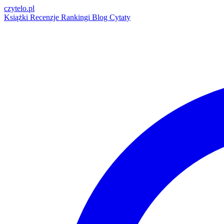
czytelo
.pl
Książki
Recenzje
Rankingi
Blog
Cytaty