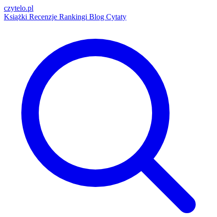
czytelo
.pl
Książki
Recenzje
Rankingi
Blog
Cytaty