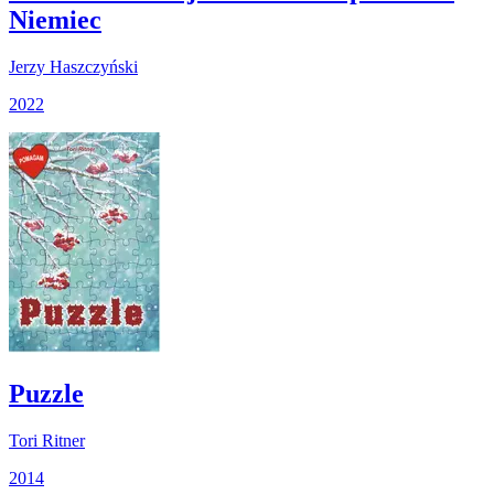
Niemiec
Jerzy Haszczyński
2022
Puzzle
Tori Ritner
2014