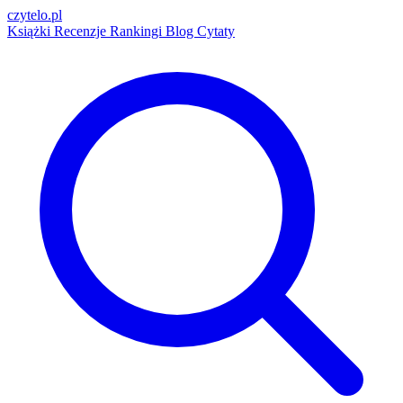
czytelo
.pl
Książki
Recenzje
Rankingi
Blog
Cytaty