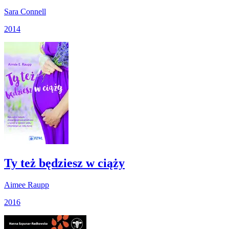
Sara Connell
2014
Ty też będziesz w ciąży
Aimee Raupp
2016