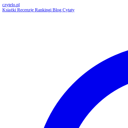
czytelo
.pl
Książki
Recenzje
Rankingi
Blog
Cytaty