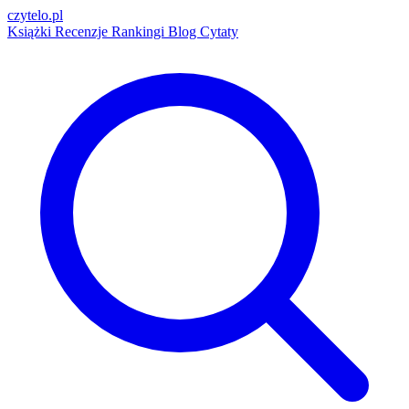
czytelo
.pl
Książki
Recenzje
Rankingi
Blog
Cytaty