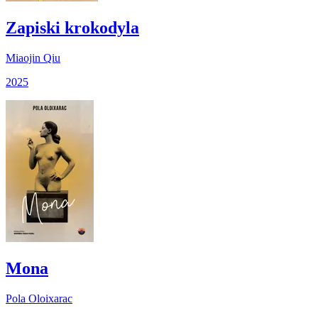
Zapiski krokodyla
Miaojin Qiu
2025
Mona
Pola Oloixarac