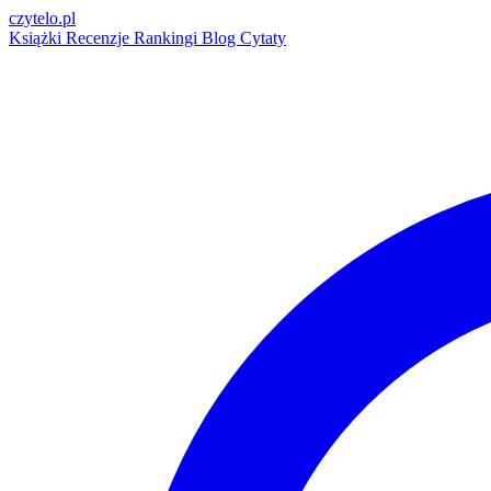
czytelo
.pl
Książki
Recenzje
Rankingi
Blog
Cytaty