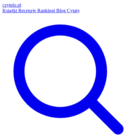
czytelo
.pl
Książki
Recenzje
Rankingi
Blog
Cytaty