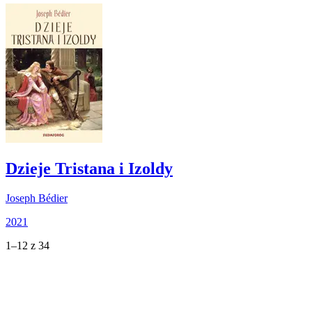
Dzieje Tristana i Izoldy
Joseph Bédier
2021
1–12 z 34