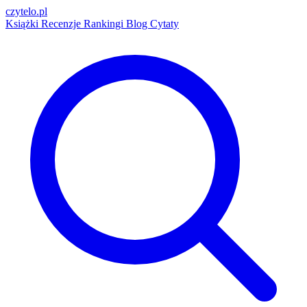
czytelo
.pl
Książki
Recenzje
Rankingi
Blog
Cytaty