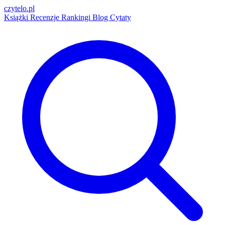
czytelo
.pl
Książki
Recenzje
Rankingi
Blog
Cytaty