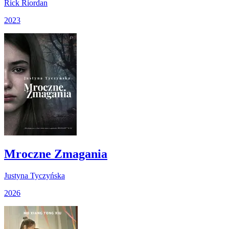
Rick Riordan
2023
Mroczne Zmagania
Justyna Tyczyńska
2026