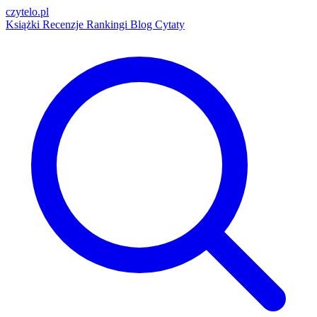
czytelo
.pl
Książki
Recenzje
Rankingi
Blog
Cytaty