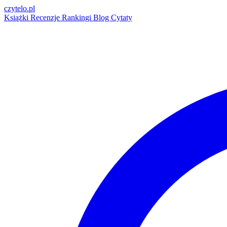
czytelo
.pl
Książki
Recenzje
Rankingi
Blog
Cytaty