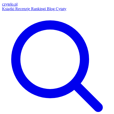
czytelo
.pl
Książki
Recenzje
Rankingi
Blog
Cytaty