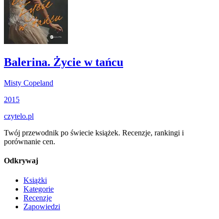
Balerina. Życie w tańcu
Misty Copeland
2015
czytelo
.pl
Twój przewodnik po świecie książek. Recenzje, rankingi i
porównanie cen.
Odkrywaj
Książki
Kategorie
Recenzje
Zapowiedzi