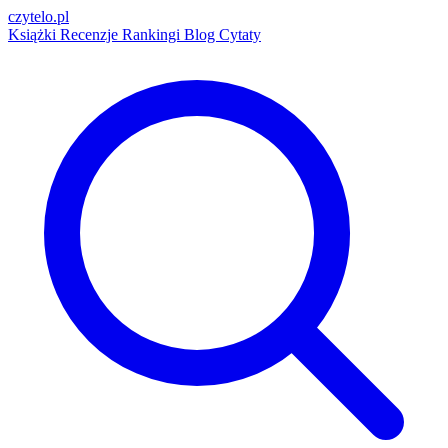
czytelo
.pl
Książki
Recenzje
Rankingi
Blog
Cytaty