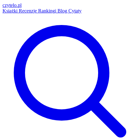
czytelo
.pl
Książki
Recenzje
Rankingi
Blog
Cytaty