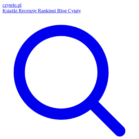
czytelo
.pl
Książki
Recenzje
Rankingi
Blog
Cytaty