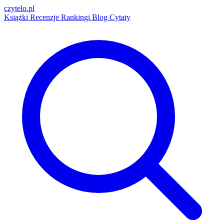
czytelo
.pl
Książki
Recenzje
Rankingi
Blog
Cytaty