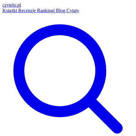
czytelo
.pl
Książki
Recenzje
Rankingi
Blog
Cytaty