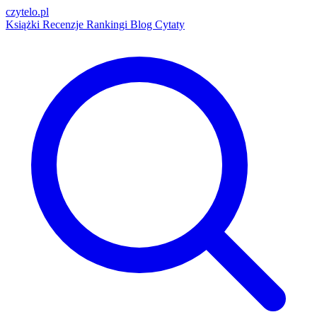
czytelo
.pl
Książki
Recenzje
Rankingi
Blog
Cytaty