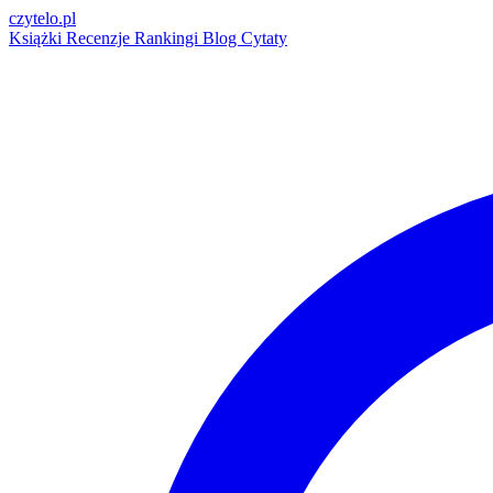
czytelo
.pl
Książki
Recenzje
Rankingi
Blog
Cytaty