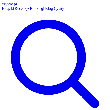
czytelo
.pl
Książki
Recenzje
Rankingi
Blog
Cytaty