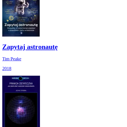
Zapytaj astronautę
Tim Peake
2018