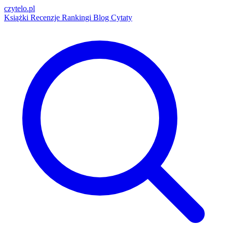
czytelo
.pl
Książki
Recenzje
Rankingi
Blog
Cytaty