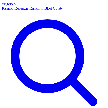
czytelo
.pl
Książki
Recenzje
Rankingi
Blog
Cytaty