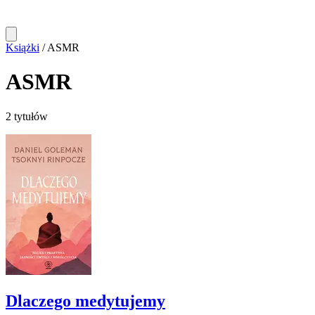
Książki
/
ASMR
ASMR
2 tytułów
Dlaczego medytujemy