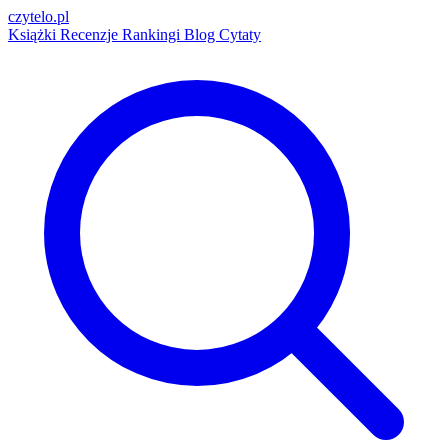
czytelo
.pl
Książki
Recenzje
Rankingi
Blog
Cytaty