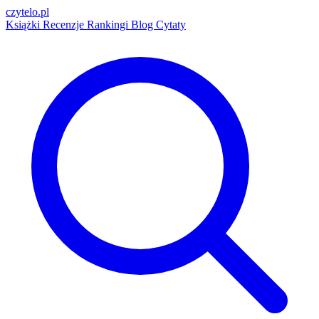
czytelo
.pl
Książki
Recenzje
Rankingi
Blog
Cytaty