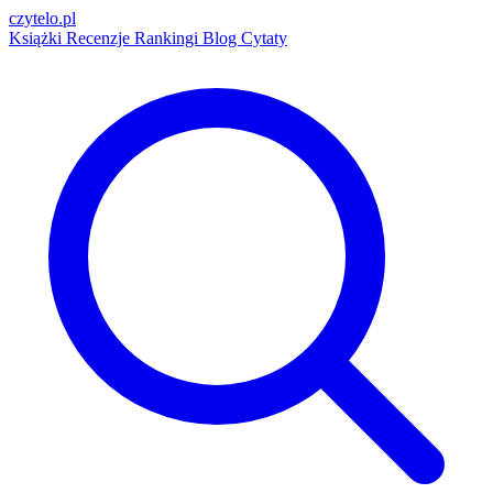
czytelo
.pl
Książki
Recenzje
Rankingi
Blog
Cytaty