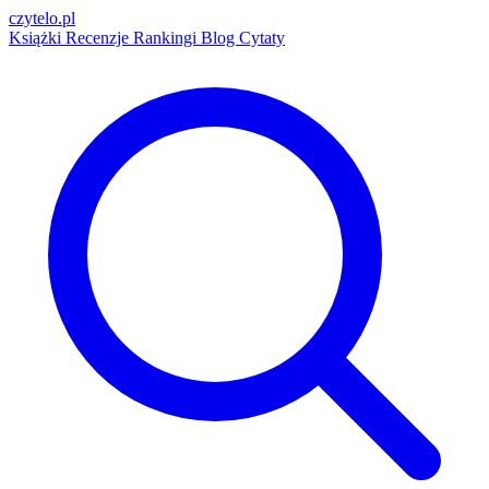
czytelo
.pl
Książki
Recenzje
Rankingi
Blog
Cytaty