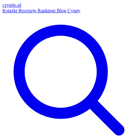
czytelo
.pl
Książki
Recenzje
Rankingi
Blog
Cytaty