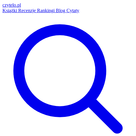
czytelo
.pl
Książki
Recenzje
Rankingi
Blog
Cytaty